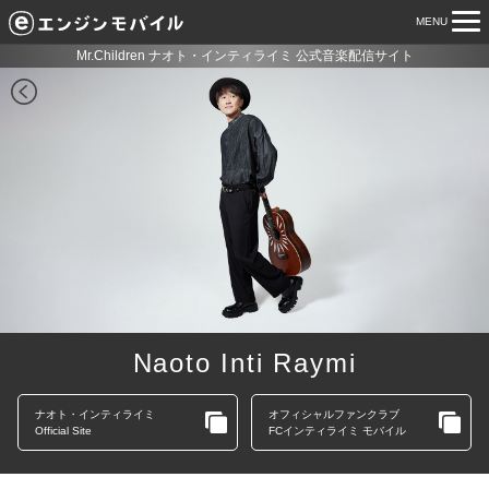
MENU
tog
nav
Mr.Children ナオト・インティライミ 公式音楽配信サイト
Naoto Inti Raymi
ナオト・インティライミ
オフィシャルファンクラブ
Official Site
FCインティライミ モバイル