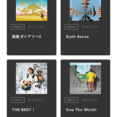
Album
2017.11.22
Album
2016.09.14
旅歌ダイアリー2
Sixth Sense
Album
2015.06.10
Album
2014.10.01
THE BEST！
Viva The World!