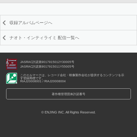
収録アルバムページへ
ナオト・インティライミ 配信一覧へ
JASRAC許諾第9017915012Y30005号
JASRAC許諾第9017915011Y55005号
このエルマークは、レコード会社・映像製作会社が提供するコンテンツを示
す登録商標です。
RIAJ20008001 / RIAJ20008004
著作権管理団体許諾番号
© ENJING INC. All Rights Reserved.