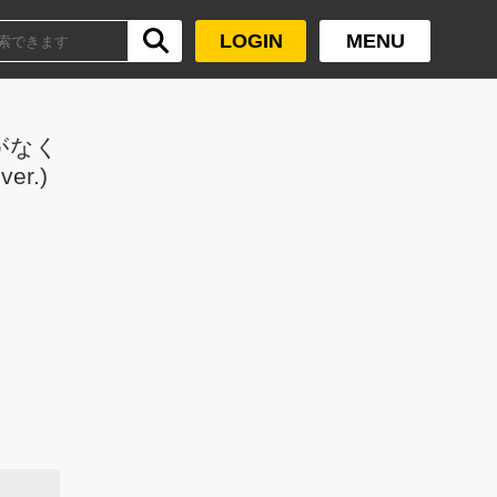
LOGIN
MENU
がなく
er.)